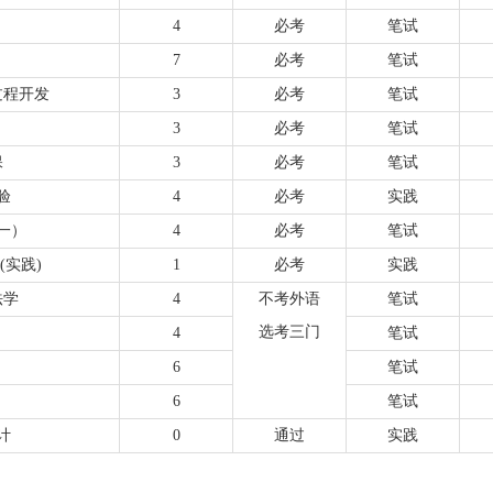
4
必考
笔试
7
必考
笔试
过程开发
3
必考
笔试
3
必考
笔试
保
3
必考
笔试
验
4
必考
实践
一）
4
必考
笔试
(实践)
1
必考
实践
法学
4
不考外语
笔试
选考三门
4
笔试
6
笔试
6
笔试
计
0
通过
实践