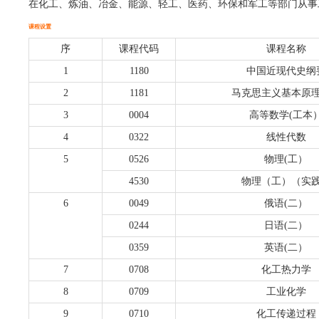
在化工、炼油、冶金、能源、轻工、医药、环保和军工等部门从事
课程设置
序
课程代码
课程名称
1
1180
中国近现代史纲
2
1181
马克思主义基本原
3
0004
高等数学(工本
4
0322
线性代数
5
0526
物理(工）
4530
物理（工）（实
6
0049
俄语(二）
0244
日语(二）
0359
英语(二）
7
0708
化工热力学
8
0709
工业化学
9
0710
化工传递过程