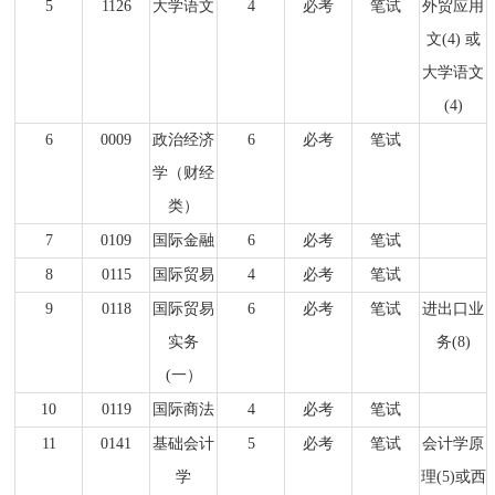
5
1126
大学语文
4
必考
笔试
外贸应用
文(4) 或
大学语文
(4)
6
0009
政治经济
6
必考
笔试
学（财经
类）
7
0109
国际金融
6
必考
笔试
8
0115
国际贸易
4
必考
笔试
9
0118
国际贸易
6
必考
笔试
进出口业
实务
务(8)
(一）
10
0119
国际商法
4
必考
笔试
11
0141
基础会计
5
必考
笔试
会计学原
学
理(5)或西