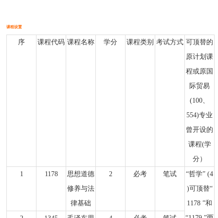
课程设置
序
课程代码
课程名称
学分
课程类别
考试方式
可顶替的
原计划课
程或原国
际贸易
(100、
554)专业
曾开设的
课程(学
分）
1
1178
思想道德
2
必考
笔试
“哲学” (4
修养与法
)可顶替“
律基础
1178 ”和
“1179 ”两