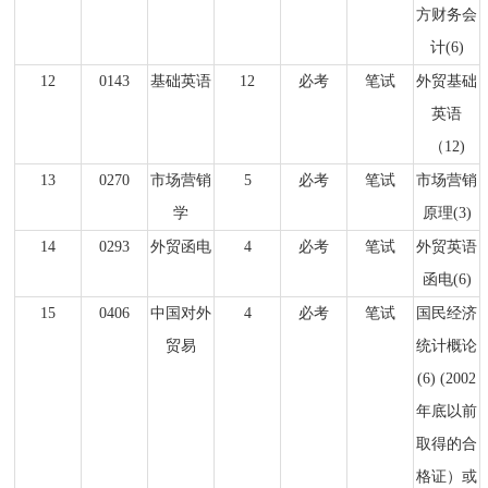
方财务会
计(6)
12
0143
基础英语
12
必考
笔试
外贸基础
英语
（12)
13
0270
市场营销
5
必考
笔试
市场营销
学
原理(3)
14
0293
外贸函电
4
必考
笔试
外贸英语
函电(6)
15
0406
中国对外
4
必考
笔试
国民经济
贸易
统计概论
(6) (2002
年底以前
取得的合
格证）或