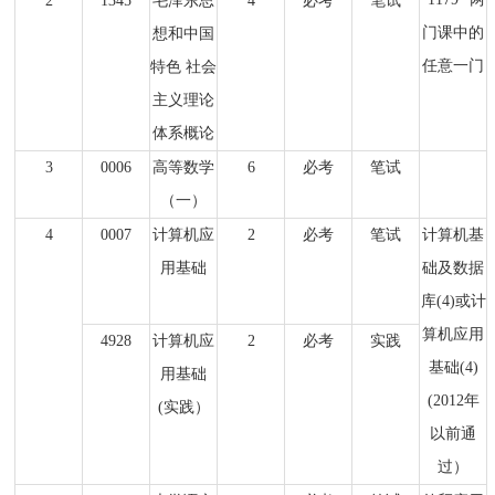
2
1345
毛泽东思
4
必考
笔试
门课中的
想和中国
任意一门
特色 社会
主义理论
体系概论
3
0006
高等数学
6
必考
笔试
（一）
4
0007
计算机应
2
必考
笔试
计算机基
用基础
础及数据
库(4)或计
算机应用
4928
计算机应
2
必考
实践
基础(4)
用基础
(2012年
(实践）
以前通
过）