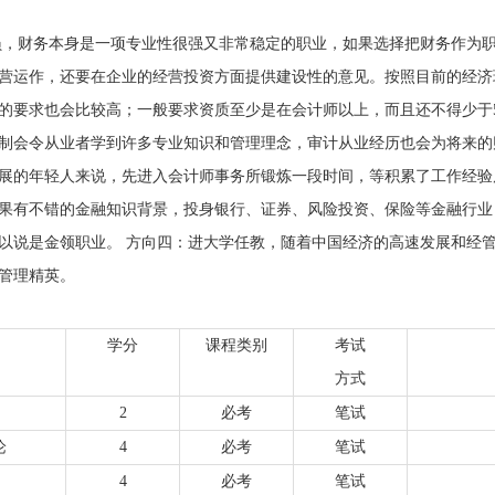
员，财务本身是一项专业性很强又非常稳定的职业，如果选择把财务作为
营运作，还要在企业的经营投资方面提供建设性的意见。按照目前的经济
的要求也会比较高；一般要求资质至少是在会计师以上，而且还不得少于
制会令从业者学到许多专业知识和管理理念，审计从业经历也会为将来的
展的年轻人来说，先进入会计师事务所锻炼一段时间，等积累了工作经验
果有不错的金融知识背景，投身银行、证券、风险投资、保险等金融行业
以说是金领职业。 方向四：进大学任教，随着中国经济的高速发展和经
管理精英。
学分
课程类别
考试
方式
2
必考
笔试
论
4
必考
笔试
4
必考
笔试