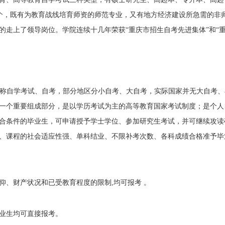
业约30个，既有为教育战线培育师资的师范专业，又有地方经济建设所急需的
的走上了领导岗位。学院连续十几年荣获“重庆市招生自考先进集体”和“
xaminations），简称自学考试、自考，部分地区分小自考、大自考，实际国家并无大
一个重要组成部分，是以学历考试为主的高等教育国家考试制度；是个人
合条件的毕业生，可申请授予学士学位、参加研究生考试，并可继续攻读
、课程的社会适应性强、单科结业、不限补考次数、各科成绩合格准予毕
仰、财产状况和已受教育程度的限制,均可报考 。
业生均可直接报考。