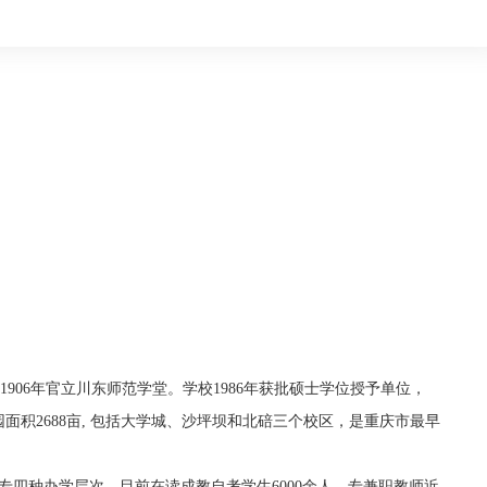
06年官立川东师范学堂。学校1986年获批硕士学位授予单位，
校园面积2688亩, 包括大学城、沙坪坝和北碚三个校区，是重庆市最早
四种办学层次。目前在读成教自考学生6000余人，专兼职教师近