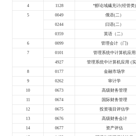
4
1128
*醇论域繊充计(经管类
5
0049
俄语(二）
0244
曰语(二）
0359
英语（二）
6
0099
管理会计（门)
7
0101
管理系统中计算机应用
4927
管理系统中计算机应用 (实
8
0177
金融市场学
9
0262
审计学
10
0673
高级财务管理
11
0674
国际财务管理
12
0675
投资项目评估学
13
0676
高级财务会计
14
0677
资产评估