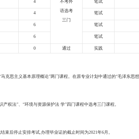
4
不考外
笔试
语选考
4
笔试
三门
6
笔试
6
笔试
0
通过
实践
要”和“马克思主义基本原理概论”两门课程。在原专业计划中通过的“毛泽东思
知识产权法”、“环境与资源保护法 学”四门课程中选考三门课程。
考试结束后停止安排考试,办理毕业证的截止时间为2021年6月。