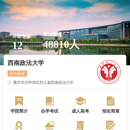
累计报读
开设专业
48810人
12
个
西南政法大学
公办高校
重庆市沙坪坝区烈士墓西南政法大学
学院简介
自学考试
成人高考
招生简章