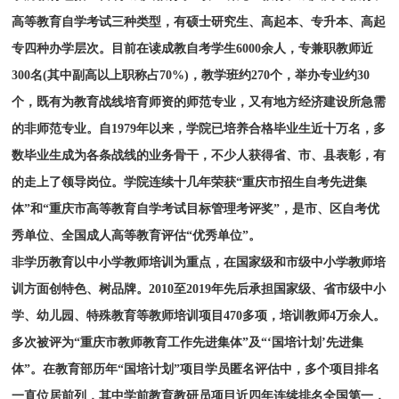
高等教育自学考试三种类型，有硕士研究生、高起本、专升本、高起
专四种办学层次。目前在读成教自考学生6000余人，专兼职教师近
300名(其中副高以上职称占70%)，教学班约270个，举办专业约30
个，既有为教育战线培育师资的师范专业，又有地方经济建设所急需
的非师范专业。自1979年以来，学院已培养合格毕业生近十万名，多
数毕业生成为各条战线的业务骨干，不少人获得省、市、县表彰，有
的走上了领导岗位。学院连续十几年荣获“重庆市招生自考先进集
体”和“重庆市高等教育自学考试目标管理考评奖”，是市、区自考优
秀单位、全国成人高等教育评估“优秀单位”。
非学历教育以中小学教师培训为重点，在国家级和市级中小学教师培
训方面创特色、树品牌。2010至2019年先后承担国家级、省市级中小
学、幼儿园、特殊教育等教师培训项目470多项，培训教师4万余人。
多次被评为“重庆市教师教育工作先进集体”及“‘国培计划’先进集
体”。在教育部历年“国培计划”项目学员匿名评估中，多个项目排名
一直位居前列，其中学前教育教研员项目近四年连续排名全国第一，