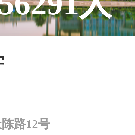
56291人
学
陈路12号