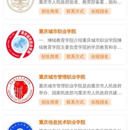
重庆市人民政府批准、教育部备案，面向全
远眺歌乐美景，三岔河贯穿而过，依山傍
国招生的全日制民办普通高校(教育部代码：
招生简章
联系方式
在线报名
水，林木葱笼，毗邻重庆师范大学、重庆医
14238)。学校具有良好的区位优势和办学条
科大学、解放军后勤工程学院，邻接渝蓉高
件。位于重庆市江津区双福新区。校舍面积
速、渝遂高速、重庆外环交汇的陈家桥出
21.62万平方米，固定资产总值10.13亿元，
重庆城市职业学院
口，交通十分便捷。学院现有23个党群、行
教学科研仪器设备总值7873万元。2020年9
政、教学教...
一、继续教育学院介绍重庆城市职业学院继
月，全日制在校生17236人。专任教师877
续教育学院主要负责学院的学历教育和非学
人，高级职称教师占25%，双师教师占
历教育。包括三个培训功能模块：(1)行业专
招生简章
联系方式
在线报名
65.22%，硕士研究生及以上学历占
业技术管理人员培训，具有职业技能鉴定工
50.17%。学院办学设施齐备，管理架构完
种46个，年开展技能培训与鉴定4500余人
善，教育教学规范，办学质量优良。学校具
次;(2)社会人员再就业培训，主要是面对永
重庆城市管理职业学院
有较高的社会美誉度...
川区的再就业、失业人员等类的培训，年培
重庆城市管理职业学院是由重庆市人民政府
训达1500余人次;(3)自学考试培训，面对本
举办、国家民政部与重庆市人民政府共建的
校学生，开设了9个自考专业的培训，年培
公办全日制普通高等学校，是中国特色高水
招生简章
联系方式
在线报名
训达850余人次。二、继续教育学院工作职
平专业群(A档)建设单位、国家示范性骨干高
责1. 负责制定学校继续教育工作发展规划，
职院校、全国文明校园、国家优质专科高职
完成成人高等教育、职业技能培训鉴定、社
院校、全国职业教育先进单位、全国普通高
重庆信息技术职业学院
会培训目标任务;2. 负责制...
校毕业生就业工作先进集体、国家技能人才