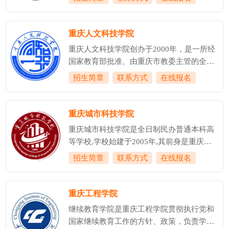
通话智能测试、教师资格认定指导等功能为
设有农业部命名的“全国特有工种职业技能
一体的专业办学机构。十年来，学校已完成
鉴定站148站”及重庆市人力资源和社会保障
学历教育近5万人，教师及教育管理干部非
重庆人文科技学院
局批准的“职业技能鉴定所165所”，是全国
学历培训50余类共计约34.5万人次，普通话
计...
重庆人文科技学院创办于2000年，是一所经
培训测试近30万人次，为全市教育工作的可
国家教育部批准、由重庆市教委主管的全日
持续发展做出了重要贡献。近年来，市教委
制民办普通本科高校。2013年，学校转设为
招生简章
联系方式
在线报名
先后在学院设立了“重庆市中小学教师发展
独立设置的民办普通本科高校，被确定为全
中心”、“重庆市教育管理干部培训中
国应用技术型大学战略试点研究高校。2016
心”、“重庆市督学培训中心”、“重庆市教师
年，学校获批重庆市硕士专业学位研究生教
重庆城市科技学院
资格认定指导中心”、“重庆市中小学教师
育培育试点单位，也是重庆市迄今唯一一所
外...
重庆城市科技学院是全日制民办普通本科高
立项建设硕士专业学位点的民办高校。学校
等学校,学校始建于2005年,其前身是重庆大
位于重庆市合川区草街街道，坐落于凤凰山
学城市科技学院,2020年12月经教育部批准
招生简章
联系方式
在线报名
麓、钟鼓溪畔，是伟大的人民教育家陶行知
转设为重庆城市科技学院。学校有永川和巴
先生抗战时期重庆办学之地。学校总建筑面
南(在建)两个校区,分别位于永川著名风景区
积50.02万平方米，绿化率达70%。学校面向
茶山竹海之麓和巴南区高职城,现有在校生
重庆工程学院
全国22个省(市、自治区)招生，现...
27000余人。学校设有建筑管理学院、土木
继续教育学院是重庆工程学院贯彻执行党和
工程学院、建筑学院、电气信息学院、经济
国家继续教育工作的方针、政策，负责学校
管理学院、艺术学院、人文学院7个二级学