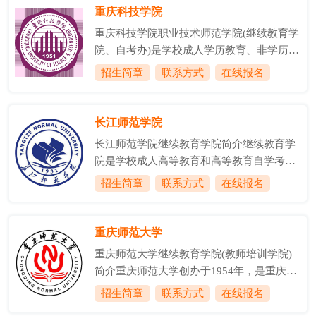
办公室)、成教部、自考部、培训部等四个科
重庆科技学院
立、合并、改革等发展过程后，我校继续教
室，学院负责管理重庆市工程师创新能力培
育形成了...
重庆科技学院职业技术师范学院(继续教育学
训培养基地、重庆市退役军人职业技能培训
院、自考办)是学校成人学历教育、非学历教
基地和重庆理工士继人才培训有限公司、。
育培训、网络教育的办学实体，承担自学考
招生简章
联系方式
在线报名
学校从1990年开始举办成人高等教育，1994
试主考学校职能。是学校开展继续教育工作
年10月起独立设置成人教育学院(含继续教育
的责任主体和实施主体。学院被评为重庆市
部)，2003年3月成立继续教育学院。学校是
成人高等教育学籍学历管理工作先进单位，
长江师范学院
重庆直辖后首批被重庆市教委和重庆...
远程教育与继续教育优秀单位。是全国有色
长江师范学院继续教育学院简介继续教育学
金属行业职工继续教育基地，重庆市职业教
院是学校成人高等教育和高等教育自学考试
育学会理事单位、副会长单位。学院始终坚
的专职管理机构，承担学校成人高等教育和
招生简章
联系方式
在线报名
持“立足重庆，面向行业，服务社会，严格
高等教育自学考试的管理职能。学院下设办
管理，确保质量，改革创新”的指导思想，
公室和教务科。继续教育学院始终坚持社会
秉承“品正致远、业精致用、笃行致善”的可
主义办学方向，树立科学发展观，坚持“以
重庆师范大学
持续发展的教育观，依托学校及社会的优质
质量求生存，以特色求谋发展”的办学思路
师资资源，...
重庆师范大学继续教育学院(教师培训学院)
和“以人为本，热情周到”的服务理念，全面
简介重庆师范大学创办于1954年，是重庆市
贯彻党的教育方针，努力探索新形势成人教
人民政府举办的全日制综合性普通本科院
招生简章
联系方式
在线报名
育规律，紧密结合三峡库区、渝东南少数民
校，是西部教师教育事业的重要基地之一，
族地区及乌江流域社会经济发展需要，不断