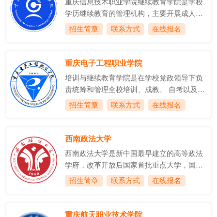
重庆信息技术职业学院继续教育学院是学校
培育工作作出突出贡献单位、重庆市首批市
学历继续教育的管理机构，主要开展成人大
级示范性高职院校、教育部职业院校教学诊
专教育、自学考试、网络教育等工作。继续
招生简章
联系方式
在线报名
断与改进工作试点院校、重庆市优质高职院
教育学院成人大专教育依托学校丰富的教学
校建设单位。学校始建于1984年，原为国家
资源，为社会培养了一大批应用型人才。学
民政部创办的民政部重庆民政学校，2001年
院现有软件技术、室内艺术设计、汽车检测
重庆电子工程职业学院
3月升格为重庆社会工作职业学院，2006
与维修、移动通信技术、统计与会计核算、
年...
培训与继续教育学院是在学校党政领导下负
市场营销、酒店管理、音乐表演等8个成人
责统筹和管理全校培训、成教、 自考以及技
大专招生专业。自学考试助学是学历继续教
能鉴定工作的职 能部门，又是开展培训、成
招生简章
联系方式
在线报名
育的重要组成部分。重庆信息技术职业学院
教、自考和技能鉴定的具体实施单位。培训
作为中职衔接大专自考主考院校，现有计算
与继续教育学院坚持以构建完善的终身教育
机网络及应用、汽车维修与服务2个中衔专
体系为发展目标，以培养满足社会需求
西南政法大学
自学考试助学专业。在此基础之上，学院与
的“职业技能+大学学历”高素质技能型人才
重庆理工大学、重...
西南政法大学是新中国最早建立的高等政法
为己任。学院成立十余年来，已经积累的固
学府，改革开放后国家首批重点大学，国家
定资产累计过千万元，拥有独立培训专用设
首批卓越法律人才教育培养基地，教育部与
招生简章
联系方式
在线报名
施和教学场地2000多平方米，改建了用于对
重庆市人民政府共建高校，来华留学生中国
外培训的招待所。有专职管理人员二十余
政府奖学金委托培养院校，中西部高校基础
名，其中副教授职称以上的7人。学院下设
能力提升计划入选高校。学校前身为1950年
重庆航天职业技术学院