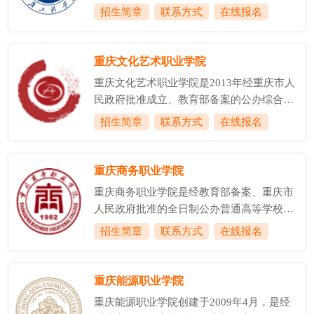
学历继续教育、非学历培训、社会考试等工
招生简章
联系方式
在线报名
院和思想政治理论课部。设有本科专业43
作的归口管理与业务实施的职能部门。学院
个、专科专业4个,其中:重庆市“一流”建设专
依托重庆工程学院的优质办学资源和各类研
业2个(土木工程、工程造价)，重庆市特色专
发、实训基地以及完善的教学设施设备，秉
重庆文化艺术职业学院
业5个(建筑学土木工程、...
承&quot;培养人才、发展科学、服务社会
重庆文化艺术职业学院是2013年经重庆市人
&quot;的宗旨;坚持“服务育人、创新继教”的
民政府批准成立、教育部备案的公办综合性
终身教育理念;坚持&quot;依托行业、面向社
高等艺术职业学院。学院的成立填补了重庆
招生简章
联系方式
在线报名
会、广开门路、合作办学&quot;的思路;坚持
艺术类高职院校设置空白。学院办学基础为
以学习者为中心，做终身教育的倡导和践行
重庆艺术学校，曾培育出蒋勤勤、殷桃、吕
者。充分发挥资源优势、体制优势，立足管
一、汪子涵、朱晓渔、周莉、刘靓靓、王弋
重庆商务职业学院
理与服务并重，品牌与效益...
等一大批知名艺术家和影视明星，也有德艺
重庆商务职业学院是经教育部备案、重庆市
双馨并获得国务院特殊津贴的青年艺术家陈
人民政府批准的全日制公办普通高等学校，
涛，学校被誉为“艺术家的摇篮”。学生在金
隶属于重庆市商业委员会。学院50余年的办
招生简章
联系方式
在线报名
马奖、金K奖、IBM国际魔术大赛、国际标
学历史积淀了深厚的商务文化底蕴，为重庆
准舞世界锦标赛、桃李杯、荷花杯、梨花
乃至西部的商贸、金融、餐饮、IT等行业培
杯、孔雀奖、全国职业院校技能大赛等国际
养了一大批实用技能型人才，是重庆市第一
重庆能源职业学院
国内知名艺术赛事上斩获殊荣。时任文化部
所综合性商贸类高职学院。学院位于大学城
部长孙家正...
重庆能源职业学院创建于2009年4月，是经
中路81号，占地560余亩，背倚缙云神秀，