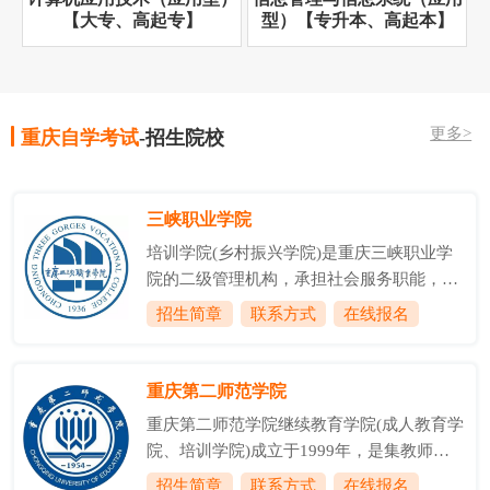
【大专、高起专】
型）【专升本、高起本】
更多>
重庆自学考试
-招生院校
三峡职业学院
培训学院(乡村振兴学院)是重庆三峡职业学
院的二级管理机构，承担社会服务职能，负
责职业培训、技能等级评价及鉴定、成人学
招生简章
联系方式
在线报名
历教育、自学考试和服务乡村振兴等工作。
学院是重庆市农机高端应用人才星火计划培
养基地、重庆市高技能人才培训基地、重庆
重庆第二师范学院
三峡库区移民劳动技能培训基地、万州区农
重庆第二师范学院继续教育学院(成人教育学
村劳动力转移培训基地和万州区农业经理人
院、培训学院)成立于1999年，是集教师继
培训基地。学院现有国家职业技能鉴定考评
续教育、管理干部培训、成人高等教育、普
招生简章
联系方式
在线报名
员100余人，职业技能鉴定督导员10余名。