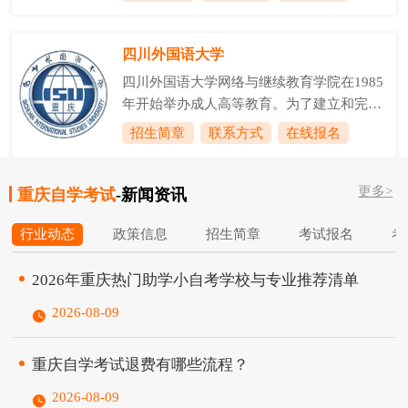
室、教师培训部、市场拓展部四个科室，现
交通运输部《交通运输从业人员安全素质教
有教职工25人，教授3人，具有研究生和硕
育培训资源目录》，被遴选为重庆市工程师
士学历12人，在读博士4人，兼职硕士生导
四川外国语大学
创新能力培养训练基地，具备国家职业技能
师1人。学院是重庆市中小学校长、中职校
鉴定...
四川外国语大学网络与继续教育学院在1985
长和幼儿园园长培训基地，是重庆市中小学
年开始举办成人高等教育。为了建立和完善
教师、职教师资和幼儿教师培训基地；是重
独立自主的办学机制、大力发展继续教育，
招生简章
联系方式
在线报名
庆市专业技术人员继续教育基地、重庆市工
我校成人教育处（管理部门）和成教部（教
程师创新能力培养训练基地；是重庆市环境
学系部）于1995年6月合并成立成人教育学
保护管理干部培训基地；是全国计算机等级
更多>
院，集管理和教学职能于一体。2000年5
重庆自学考试
-新闻资讯
考试考点、全国公共英语考试考点、全国计
月，学校在成人教育学院基础上成立高等职
算机技...
行业动态
政策信息
招生简章
考试报名
考
业技术学院（后更名为应用外语学院），两
块牌子一套班子，开展统招高职专本科教
2026年重庆热门助学小自考学校与专业推荐清单
育。随着成人高等教育、高等教育自学考试
在内的各种继续教育办学形式的多样化、内
2026-08-09
涵的极大丰富、规模的进一步扩大，我校成
人教育学院于2004年6月更名为继续教育学
重庆自学考试退费有哪些流程？
院。...
2026-08-09