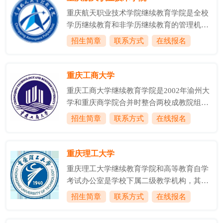
培训中心、学历教育部、自考办、技能鉴定
创建的由刘伯承担任校长的西南人民革命大
所四个业...
重庆航天职业技术学院继续教育学院是全校
学。1953年，以西南人民革命大学政法系为
学历继续教育和非学历继续教育的管理机
基础，合并当时的重庆大学、四川大学、云
构，主要开展成人大专教育、各类培训、专
招生简章
联系方式
在线报名
南大学、贵州大学等法律院系，挂牌成立西
本衔接(自考)、各类考试、职业技能鉴定、
南政法学院，首任院长是抗日民族英雄、原
教育服务租赁等工作。学院是重庆市人社局
东北抗日联军第二路军总指挥周保中将军。
定点考区，国家职业技能鉴定所，重庆市党
重庆工商大学
1978年，被国务院批准为全国重点大
政干部电子政务培训基地，重庆市中职骨干
学;199...
重庆工商大学继续教育学院是2002年渝州大
教师培训基地，中国航天科技集团公司高技
学和重庆商学院合并时整合两校成教院组建
能人才培训基地，重庆市北部新区服务外包
的直属单位，是学校继续教育的归口管理部
招生简章
联系方式
在线报名
示范基地。继续教育学院成人大专教育依托
门和开展继续教育的办学主体，也是学校服
学院丰富的教学资源，为社会培养了一大批
务社会的重要窗口。下设学历部和培训部两
应用型人才。自学考试助学是学历继续教育
个科室;现有在职人员19人。重庆工商大学继
重庆理工大学
的重要组成部分，我院自2003年开展专本衔
续教育工作始于上个世纪八十年代末，在发
接自学考试助...
重庆理工大学继续教育学院和高等教育自学
展过程中，坚守国家的教育政策和法律法
考试办公室是学校下属二级教学机构，其主
规，积极与地方政府和企事业单位合作，坚
要职责是归口管理学校所开展的成人高等学
招生简章
联系方式
在线报名
定走联合办学之路;不断调整专业设置，以适
历教育、高等教育自学考试助学以及非学历
应经济社会发展的需要;坚持过程管理、质量
培训等工作。学院下设学院办公室(学生工作
管理，以保证人才培养效果。在经历了创