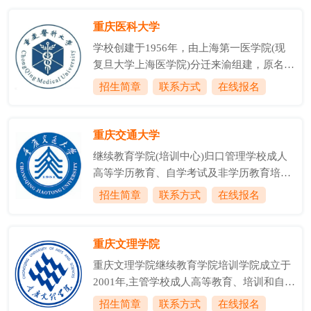
办学历史源于1906年官立川东师范学堂。学
拓展办学层次和办学形式。目前，我校设置
校1986年获批硕士学位授予单位，2003年更
重庆医科大学
有高中起点本科专业10个、专升本专业24
名为重庆师范大学，2017年获批硕士研究生
个、专科专业...
学校创建于1956年，由上海第一医学院(现
推免单位，2018年获批博士学位授予单位，
复旦大学上海医学院)分迁来渝组建，原名重
2020年综合实力跃升全国高校前200名。校
庆医学院，1985年更名为重庆医科大学。学
招生简章
联系方式
在线报名
园面积2688亩, 包括大学城、沙坪坝和北碚
校是国务院学位委员会批准的首批具有博士
三个校区，是重庆市最早设立成人高等学历
和硕士学位授予权的单位，是教育部批准的
教育及高等教育自学考试的全日制本科高等
首批来华留学示范基地。学校2015年成为重
重庆交通大学
院校之一。学历...
庆市人民政府、国家卫生健康委员会(原国家
继续教育学院(培训中心)归口管理学校成人
卫生计生委)和教育部共建高校，2016年成
高等学历教育、自学考试及非学历教育培训
为“高等学校学科创新引智计划”(“111计划”)
的招生、培养等工作。继续教育学院(培训中
招生简章
联系方式
在线报名
首批立项的地方高校之一。学校由位于渝中
心)现有教职工18人，设有综合办公室、教学
区的袁家岗校区和位于重庆大学城的缙云校
管理办公室、招生与学生管理办公室、培训
区组成，校园总面积2650亩，其中缙云校区
办公室、自学考试办公室等5个科室。学历
重庆文理学院
占地2100亩。校园...
继续教育有19个校外教(助)学站点，主要分
重庆文理学院继续教育学院培训学院成立于
布在重庆、四川、云南、贵州、广东、广
2001年,主管学校成人高等教育、培训和自考
西、新疆、甘肃、江苏、江西、辽宁、海南
社考工作。下设综合办公室、学历教育办公
招生简章
联系方式
在线报名
等13个省、市。非学历教育方面，成功入选